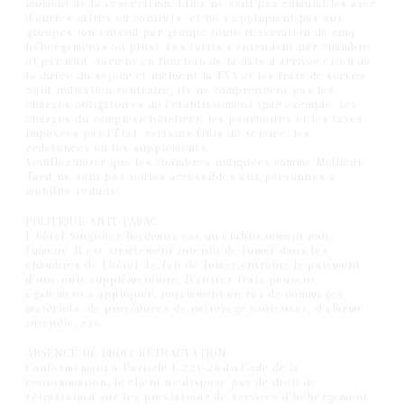
moment de la réservation. Elles ne sont pas cumulables avec
d'autres offres ou contrats, et ne s'appliquent pas aux
groupes (on entend par groupe toute réservation de cinq
hébergements ou plus). Les tarifs s'entendent par chambre
et par nuit, varient en fonction de la date d'arrivée et/ou de
la durée du séjour et incluent la TVA et les frais de service.
Sauf indication contraire, ils ne comprennent pas les
charges obligatoires de l'établissement (par exemple, les
charges du complexe hôtelier), les pourboires et les taxes
imposées par l'État, certains frais de service, les
redevances ou les suppléments.
Veuillez noter que les chambres indiquées comme Meilleur
Tarif ne sont pas toutes accessibles aux personnes à
mobilité réduite.
POLITIQUE ANTI-TABAC
L’hôtel Singulier Bordeaux est un établissement non-
fumeur. Il est strictement interdit de fumer dans les
chambres de l'hôtel. Le fait de fumer entraîne le paiement
d'une nuit supplémentaire. D'autres frais peuvent
également s'appliquer, notamment en cas de dommages
matériels, de procédures de nettoyage coûteuses, d'alarme
incendie, etc.
ABSENCE DE DROIT RÉTRACTATION
Conformément à l’article L 221-28 du Code de la
consommation, le client ne dispose pas de droit de
rétractation sur les prestations de services d’hébergement