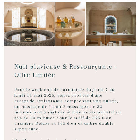
MENU
RÉSERVER
app.cgu_cgv
Nuit pluvieuse & Ressourçante -
Tous les tarifs présentés sont en Euros, par chambre, par
Offre limitée
nuit pour deux personnes et incluent la TVA (10%). Ces
tarifs peuvent être à tout moment modifiés en cas de
changement de taxation.
Pour le week-end de l'armistice du jeudi 7 au
POLITIQUE DE TARIF FLEXIBLE
lundi 11 mai 2026, venez profiter d'une
- Politique de garantie :
escapade revigorante comprenant une nuitée,
Garantie de la carte de crédit. La carte de crédit utilisée
un massage de 1h ou 2 massages de 30
pour effectuer la réservation sera demandée à l'arrivée et le
minutes personnalisés et d'un accès privatif au
montant total du séjour sera débité.
spa de 30 minutes pour le tarif de 395 € en
Pas de dépôt de garantie. La totalité du séjour sera débitée
chambre Deluxe et 340 € en chambre double
de la carte à l'expiration du délai d'annulation.
supérieure.
- Conditions d'annulation :
La réservation peut être annulée sans frais 7 jours avant
l'arrivée (12 heures, heure de l'hôtel). En cas de non-