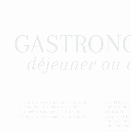
GASTRON
déjeuner ou 
Le toit-terrasse ainsi que l’intégralité
Dès 11 h 30,
de l’hôtel et ses chambres peuvent
l’un des plat
être privatisés pour célébrer un
ce jusqu’à 15 
événement entre amis ou en famille.
jusqu’à 21 h,
une carte de 
toit-terrasse
choisir dans l