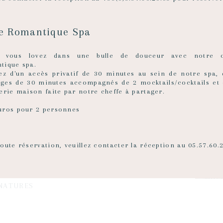
ux
re Romantique Spa
z vous lovez dans une bulle de douceur avec notre o
 vous installez sur de larges et
tique spa.
ortables banquettes dessinées sur
tez d'un accès privatif de 30 minutes au sein de notre spa,
re, entouré de bougainvilliers rose
ges de 30 minutes accompagnés de 2 mocktails/cocktails et 
iolet et de lauriers blancs sous un
erie maison faite par notre cheffe à partager.
sol. Vous dominez la ville qui s’étend
nt vous à 180°, vous l’admirez sans
uros pour 2 personnes
 vu en discutant autour d’un verre de
L’exposition plein sud et à l’abri du
 de ce toit-terrasse vous garantit des
ants de pur repos.
oute réservation, veuillez contacter la réception au 05.57.60.
RE CARTE TAPAS & PLATS
NATURES