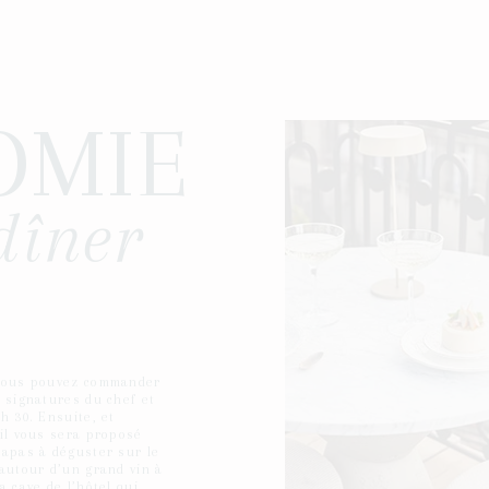
OMIE
dîner
 vous pouvez commander
s signatures du chef et
h 30. Ensuite, et
 il vous sera proposé
tapas à déguster sur le
 autour d’un grand vin à
a cave de l’hôtel qui