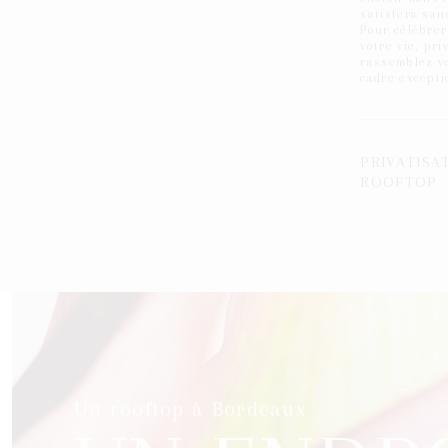
satisfera sans
Pour célébrer
votre vie, pri
rassemblez v
cadre excepti
PRIVATISA
ROOFTOP
Un rooftop à Bordeaux