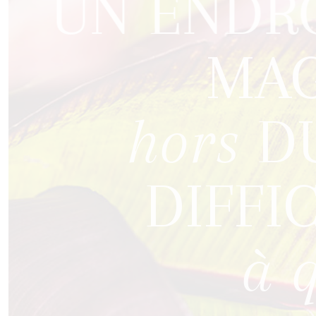
UN ENDR
MAG
hors
DU
DIFFIC
à 