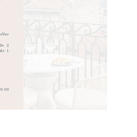
ffre
 de 2
de 1
20.03