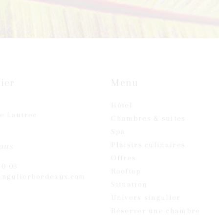
ier
Menu
Hôtel
se Lautrec
Chambres & suites
x
Spa
Plaisirs culinaires
ous
Offres
20 03
Rooftop
ingulierbordeaux.com
Situation
Univers singulier
Réserver une chambre