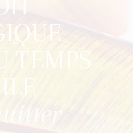
OIT
IQUE
 TEMPS
ILE
quitter