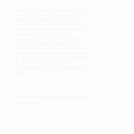
Vous petit-déjeunez ou brunchez de
mets frais cuisinés maison : jus de
fruits classiques et détox, brioches,
viennoiseries, confitures, yaourts. À
chaque jour son gâteau — nantais, de
Savoie, pour satisfaire votre
gourmandise. L’œuf est décliné à
l’envie et devient singulier dans sa
version cocotte imaginée par le chef ;
il s’accompagne de jambon et fromage.
Ce dernier se fera d’ailleurs un plaisir
de réaliser un petit-déjeuner
spécifique si vous êtes végétarien ou
vegan.
NOTRE CARTE PETIT-DÉJEUNER
& BRUNCH