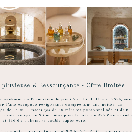
UN TOIT-
ERRASSE
 pluvieuse & Ressourçante - Offre limitée
e week-end de l'armistice du jeudi 7 au lundi 11 mai 2026, ven
ter d'une escapade revigorante comprenant une nuitée, un
exceptionnel
ge de 1h ou 2 massages de 30 minutes personnalisés et d'un
 privatif au spa de 30 minutes pour le tarif de 395 € en chamb
e et 340 € en chambre double supérieure.
ez contacter la réception au +33(0)5.57.60.20.03 pour réserver