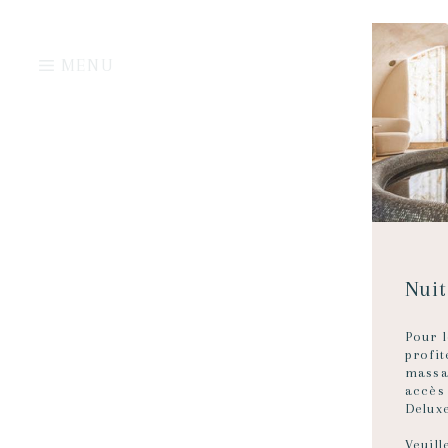
MENU
T
Nuit
Pour l
profi
massa
accès
Delux
Veuill