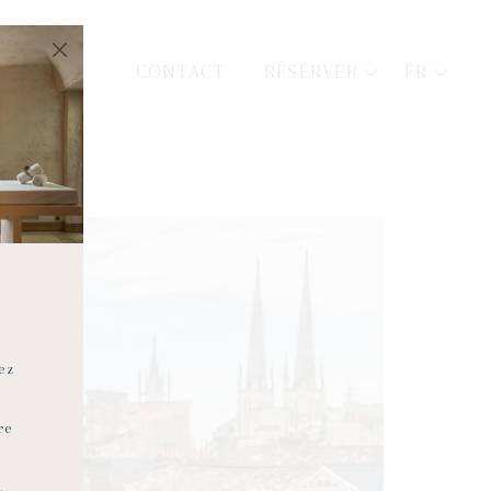
RÉSERVER
FR
CONTACT
ez
re
.