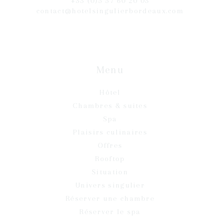
+33 (0)5 57 60 20 03
contact@hotelsingulierbordeaux.com
Menu
Hôtel
Chambres & suites
Spa
Plaisirs culinaires
Offres
Rooftop
Situation
Univers singulier
Réserver une chambre
Réserver le spa